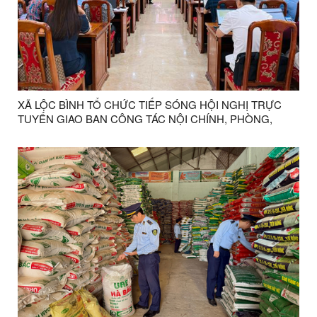
XÃ LỘC BÌNH TỔ CHỨC TIẾP SÓNG HỘI NGHỊ TRỰC
TUYẾN GIAO BAN CÔNG TÁC NỘI CHÍNH, PHÒNG,
CHỐNG THAM NHŨNG, LÃNG PHÍ, TIÊU CỰC VÀ CẢI
CÁCH TƯ PHÁP 6 THÁNG ĐẦU NĂM 2026