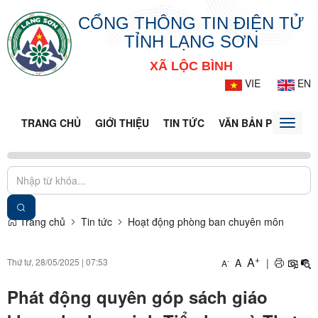
CỔNG THÔNG TIN ĐIỆN TỬ
TỈNH LẠNG SƠN
XÃ LỘC BÌNH
VIE
EN
TRANG CHỦ
GIỚI THIỆU
TIN TỨC
VĂN BẢN PHÁP LUẬ
Toggle
naviga
Trang chủ
Tin tức
Hoạt động phòng ban chuyên môn
+
A
Thứ tư, 28/05/2025
|
07:53
A
|
-
A
Phát động quyên góp sách giáo