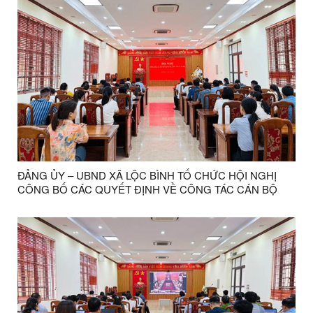
ĐẢNG ỦY – UBND XÃ LỘC BÌNH TỔ CHỨC HỘI NGHỊ
CÔNG BỐ CÁC QUYẾT ĐỊNH VỀ CÔNG TÁC CÁN BỘ