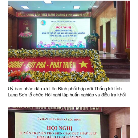
Uỷ ban nhân dân xã Lộc Bình phối hợp với Thống kê tỉnh
Lạng Sơn tổ chức Hội nghị tập huấn nghiệp vụ điều tra khối
cá thể, tổ hợp tác, cơ sở tôn giáo, tín ngưỡng trong Tổng điều
tra kinh tế năm 2026