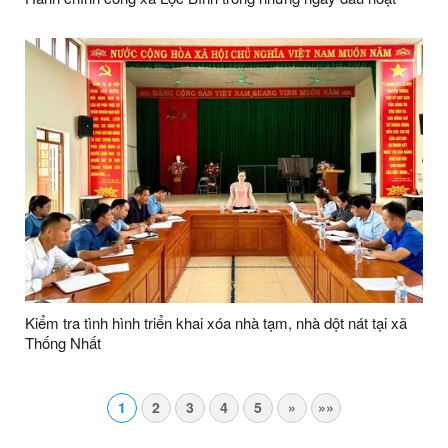
động
Kiểm tra tình hình triển khai xóa nhà tạm, nhà dột nát tại xã
Thống Nhất
1
2
3
4
5
»
»»