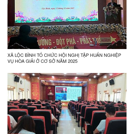
XÃ LỘC BÌNH TỔ CHỨC HỘI NGHỊ TẬP HUẤN NGHIỆP
VỤ HÒA GIẢI Ở CƠ SỞ NĂM 2025