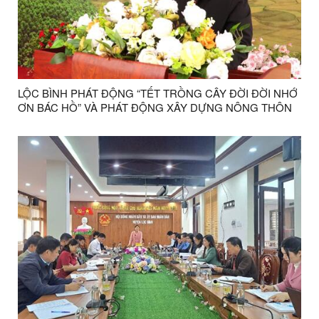
LỘC BÌNH PHÁT ĐỘNG “TẾT TRỒNG CÂY ĐỜI ĐỜI NHỚ
ƠN BÁC HỒ” VÀ PHÁT ĐỘNG XÂY DỰNG NÔNG THÔN
MỚI XUÂN ẤT TỴ NĂM 2025