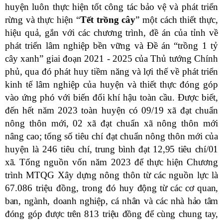
huyện luôn thực hiện tốt công tác bảo vệ và phát triển
rừng và thực hiện “
Tết
trồng
cây
” một cách thiết thực,
hiệu quả, gắn với các chương trình, đề án của tỉnh về
phát triển lâm nghiệp bền vững và Đề án “trồng 1 tỷ
cây xanh” giai đoạn 2021 - 2025 của Thủ tướng Chính
phủ, qua đó phát huy tiềm năng và lợi thế về phát triển
kinh tế lâm nghiệp của huyện và thiết thực đóng góp
vào ứng phó với biến đổi khí hậu toàn cầu. Được biết,
đ
ến hết năm
2023 toàn huyện
có 09/19 xã đạt chuẩn
nông thôn mới
,
02 xã
đạt chuẩn xã nông thôn mới
nâng cao
;
tổng số tiêu chí đạt chuẩn nông thôn mới của
huyện là 246 tiêu
chí, trung bình đạt 12,95 tiêu chí/01
xã.
Tổng nguồn vốn năm 2023 để thực hiện Chương
trình MTQG Xây dựng nông thôn từ các nguồn lực là
67.086
triệu đồng
, trong đó
huy động từ các cơ quan,
ban, ngành, doanh nghiệp, cá nhân và các nhà hảo tâm
đóng góp được trên
813
triệu đồng để cùng chung tay,