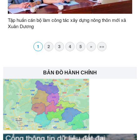
Tập huấn cán bộ làm công tác xây dựng nông thôn mới xã
Xuân Dương
1
2
3
4
5
»
»»
BẢN ĐỒ HÀNH CHÍNH