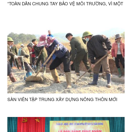
“TOÀN DÂN CHUNG TAY BẢO VỆ MÔI TRƯỜNG, VÌ MỘT
VIỆT NAM XANH – SẠCH – ĐẸP”
SÀN VIÊN TẬP TRUNG XÂY DỰNG NÔNG THÔN MỚI