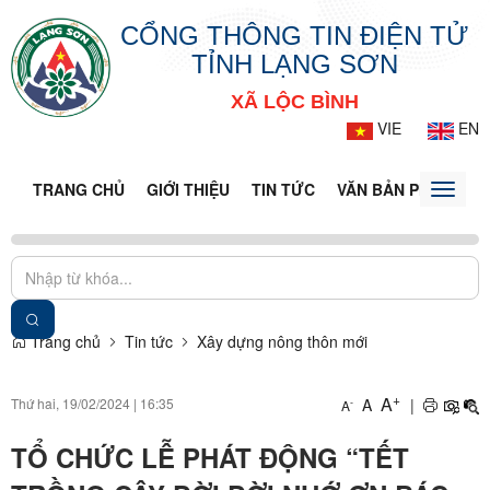
CỔNG THÔNG TIN ĐIỆN TỬ
TỈNH LẠNG SƠN
XÃ LỘC BÌNH
VIE
EN
TRANG CHỦ
GIỚI THIỆU
TIN TỨC
VĂN BẢN PHÁP LUẬ
Toggle
naviga
Trang chủ
Tin tức
Xây dựng nông thôn mới
+
A
Thứ hai, 19/02/2024
|
16:35
A
|
-
A
TỔ CHỨC LỄ PHÁT ĐỘNG “TẾT