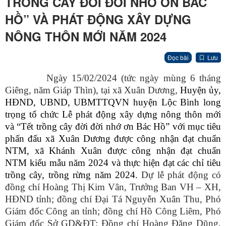
TRỒNG CÂY ĐỜI ĐỜI NHỚ ƠN BÁC
HỒ” VÀ PHÁT ĐỘNG XÂY DỰNG
NÔNG THÔN MỚI NĂM 2024
Đọc bài
Lưu
Ngày 15/02/2024 (tức ngày mùng 6 tháng
Giêng, năm Giáp Thìn), tại xã Xuân Dương,
Huyện ủy,
HĐND, UBND, UBMTTQVN huyện Lộc Bình long
trọng tổ chức Lễ phát động xây dựng nông thôn mới
và “Tết trồng cây đời đời nhớ ơn Bác Hồ” với mục tiêu
phấn đấu xã Xuân Dương được công nhận đạt chuẩn
NTM, xã Khánh Xuân được công nhận đạt chuẩn
NTM kiểu mẫu năm 2024 và thực hiện đạt các chỉ tiêu
trồng cây, trồng rừng năm 2024.
Dự lễ phát động có
đồng chí Hoàng Thị Kim Vân, Trưởng Ban VH – XH,
HĐND tỉnh; đồng chí Đại Tá Nguyễn Xuân Thu, Phó
Giám đốc Công an tỉnh; đồng chí Hồ Công Liêm, Phó
Giám đốc Sở GD&ĐT; Đồng chí Hoàng Đăng Dũng,